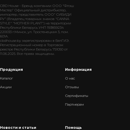
CBD House - Бренд компании ООО ”Флэш
Мастер” Официальный дистрибьютер,
импортер, представитель ООО” СИБИДИ
РУ” (Владелец товарных знаков "CANNA
STYLE" "MOTHER PLANT") на территории
Республики Беларусь УНП 193859234
220033 г.Минск, ул. Тростенецкая 3, пом.
601А.
cbdhouse.by зарегистрирован в БелГИЭ.
Регистрационный номер в Торговом
реестре Республики Беларусь 751050 от
11.06.2025. Все права защищены.
Продукция
Информация
Каталог
О нас
Акции
Отзывы
Сертификаты
Партнерам
Новости и статьи
Помощь